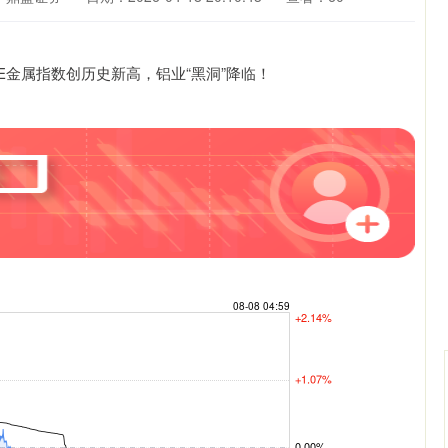
沪深300
4694.44
.42%
43.13
0.93%