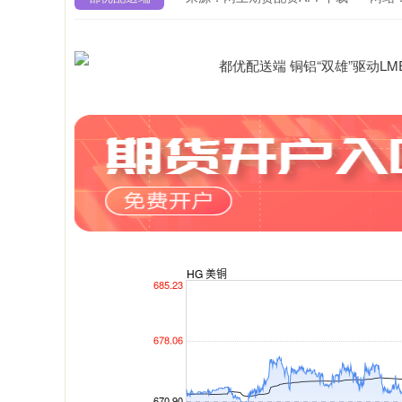
深证成指
14311.01
9.68
1.02%
200.89
1