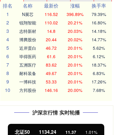
排名
名称
最新价
涨幅
换手率
1
N展芯
116.52
396.89%
79.39%
2
锐翔智能
110.02
20.21%
16.80%
3
志特新材
14.8
20.03%
14.18%
4
博腾股份
20.44
20.02%
14.77%
5
近岸蛋白
46.72
20.01%
5.62%
6
毕得医药
61.6
20.01%
6.12%
7
五洲医疗
83.62
20.01%
18.37%
8
耐科装备
49.67
20.01%
6.83%
9
一博科技
53.33
20.01%
17.26%
10
方邦股份
146.16
20.00%
7.68%
沪深京行情 实时轮播
北证50
1134.24
创
11.37
1.01%