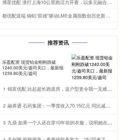
博星优配 渣打上海10公里跑活力开赛，以多元融合助力上海打造“国际体育赛事之都”
都优配送端 铜铝“双雄”驱动LME金属指数创历史新高，铝业“黑洞”降临！
推荐资讯
乐盈配资 现货铂金刚刚跌破
1240.00美元/盎司关口，最新报
1239.80美元/盎司
锦富优配 比起超长跑道房，这户型更令我一见难忘，进门就是阳台，无力吐槽
1
融券通 石药集团：一季度收入70.15亿元 同比减少21.9%
2
九鼎 如果一个人还在穿10年前的衣服，说明她在这3个方面非常特别
3
天创网 投顾观市：券商保险齐发力，“牛”回来了吗？
4