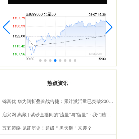
热点资讯
锦富优 华为阔折叠首战告捷：累计激活量已突破200万台
启兴网 惠藏 | 紫砂直播间的“流量”与“留量”：我们该为怎样的手艺买单？
五五策略 见证历史！超级＂黑天鹅＂来袭？