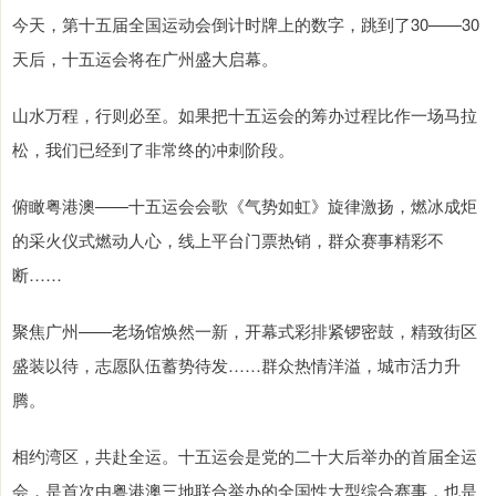
今天，第十五届全国运动会倒计时牌上的数字，跳到了30——30
天后，十五运会将在广州盛大启幕。
山水万程，行则必至。如果把十五运会的筹办过程比作一场马拉
松，我们已经到了非常终的冲刺阶段。
俯瞰粤港澳——十五运会会歌《气势如虹》旋律激扬，燃冰成炬
的采火仪式燃动人心，线上平台门票热销，群众赛事精彩不
断……
聚焦广州——老场馆焕然一新，开幕式彩排紧锣密鼓，精致街区
盛装以待，志愿队伍蓄势待发……群众热情洋溢，城市活力升
腾。
相约湾区，共赴全运。十五运会是党的二十大后举办的首届全运
会，是首次由粤港澳三地联合举办的全国性大型综合赛事，也是