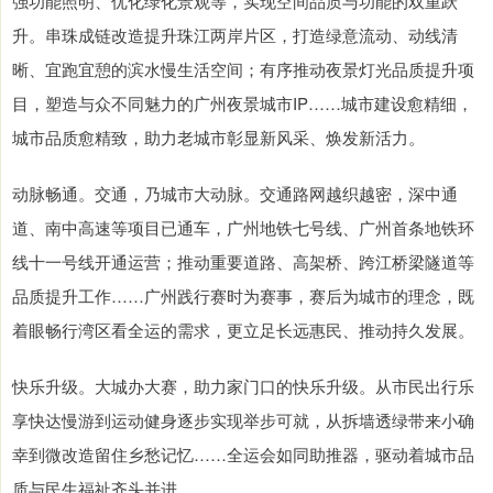
强功能照明、优化绿化景观等，实现空间品质与功能的双重跃
升。串珠成链改造提升珠江两岸片区，打造绿意流动、动线清
晰、宜跑宜憩的滨水慢生活空间；有序推动夜景灯光品质提升项
目，塑造与众不同魅力的广州夜景城市IP……城市建设愈精细，
城市品质愈精致，助力老城市彰显新风采、焕发新活力。
动脉畅通。交通，乃城市大动脉。交通路网越织越密，深中通
道、南中高速等项目已通车，广州地铁七号线、广州首条地铁环
线十一号线开通运营；推动重要道路、高架桥、跨江桥梁隧道等
品质提升工作……广州践行赛时为赛事，赛后为城市的理念，既
着眼畅行湾区看全运的需求，更立足长远惠民、推动持久发展。
快乐升级。大城办大赛，助力家门口的快乐升级。从市民出行乐
享快达慢游到运动健身逐步实现举步可就，从拆墙透绿带来小确
幸到微改造留住乡愁记忆……全运会如同助推器，驱动着城市品
质与民生福祉齐头并进。