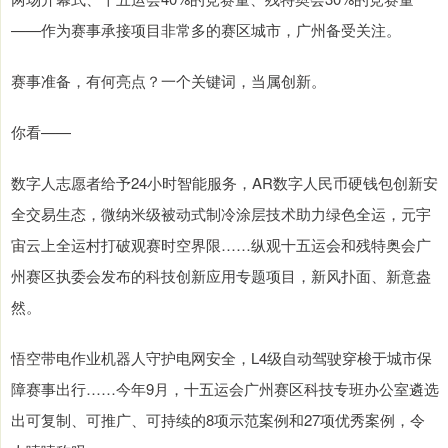
——作为赛事承接项目非常多的赛区城市，广州备受关注。
赛事准备，有何亮点？一个关键词，当属创新。
你看——
数字人志愿者给予24小时智能服务，AR数字人民币硬钱包创新安
全交易生态，微纳米级被动式制冷涂层技术助力绿色全运，元宇
宙云上全运村打破观赛时空界限……纵观十五运会和残特奥会广
州赛区执委会发布的科技创新应用专题项目，新风扑面、新意盎
然。
悟空带电作业机器人守护电网安全，L4级自动驾驶穿梭于城市保
障赛事出行……今年9月，十五运会广州赛区科技专班办公室遴选
出可复制、可推广、可持续的8项示范案例和27项优秀案例，令