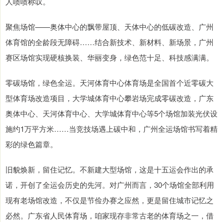
人啧啧称叹。
聚焦场馆——奥体中心的飘带屋顶、天体中心的低碳改造、广州
体育馆的全龄段无障碍……结合新技术、新材料、新场景，广州
赛区场馆实现硬核换装、华丽变身，绿色范十足、科技感满满。
零碳场馆，绿色全运。天河体育中心体育场是全国首个近零碳大
型体育场改造项目，大学城体育中心攀岩场完成零碳改造，广东
奥体中心、天河体育中心、大学城体育中心等5个场馆加装光伏设
施约1万平方米……当竞技场遇上碳中和，广州全运场馆书写着精
彩的绿色篇章。
旧貌焕新，留住记忆。不新建大型场馆，这是十五运会作出的承
诺，开创了全运会历史的先河。对广州而言，30个场馆全部利用
现有老场馆改造，不仅是节俭办赛之应然，更是留住城市记忆之
必然。广东省人民体育场，咱家现存非常古老的体育场之一，借