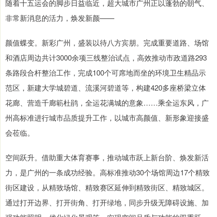
随着十五运会的脚步日益临近，超大城市广州正以蓬勃的朝气、
非常新消息的活力，焕发新颜——
颜值蝶变。新彩广州，盛装以待八方宾朋。完成重要道路、场馆
和酒店周边共计3000余项三线整治试点，高效推动市政道路293
条路段合杆整治工作，完成100个可席地而坐的环境卫生精品示
范区，新建大学城碧道、流溪河碧道等，构建420多座桥梁立体
花廊、营造千廊簕杜鹃，全运花满城的意象……乘全运东风，广
州高标准进行城市品质提升工作，以城市高颜值、新形象迎接盛
会莅临。
空间跃升。借助重大体育赛事，推动城市跃上新台阶、焕发新活
力，是广州的一条成功经验。高标准推动30个场馆周边17个精致
街区建设，从精致场馆、精致赛区延伸到精致街区、精致城区。
通过打开边界、打开街角、打开绿地，同步升级无障碍设施、加