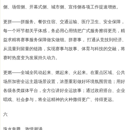
侧、场馆侧、开幕式侧、城市侧、宣传侧各项工作提速增效。
更拼——拼服务。餐饮住宿、交通运输、医疗卫生、安全保障，
每一个环节都关乎体感，务必用心用情把广式服务擦得更亮，精
益求精将赛事服务保障做实做细。拼赛事 。打通从竞技到经济、
从流量到留量的链路，实现赛事与故事、体育与科技的交融，将
赛时热度变为发展持久动力。
更燃——全城全民动起来、燃起来、火起来。在重点区域、公共
场所加密全运主题场景设置，浓墨重彩做好环境氛围营造；用好
各级各类媒体平台，全方位讲好全运故事；通过政府搭台、企业
唱戏、社会参与，将全运精神的火种撒得更广、传得更远。
六
珠水奔腾，激情潮涌。