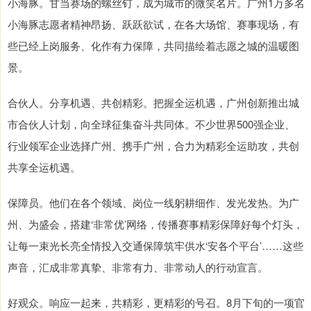
小海豚。甘当赛场的螺丝钉，成为城市的微笑名片。广州1万多名
小海豚志愿者精神昂扬、跃跃欲试，在各大场馆、赛事现场，有
些已经上岗服务、化作有力保障，共同描绘着志愿之城的温暖图
景。
合伙人。分享机遇、共创精彩。把握全运机遇，广州创新推出城
市合伙人计划，向全球征集奋斗共同体。不少世界500强企业、
行业领军企业选择广州、携手广州，合力为精彩全运助攻，共创
共享全运机遇。
保障员。他们在各个领域、岗位一线躬耕细作、发光发热。为广
州、为盛会，搭建‘非常优’网络，传播赛事精彩保障好每个灯头，
让每一束光长亮全情投入交通保障筑牢供水‘安各个平台’……这些
声音，汇成非常真挚、非常有力、非常动人的行动宣言。
好观众。响应一起来，共精彩，更精彩的号召。8月下旬的一项官