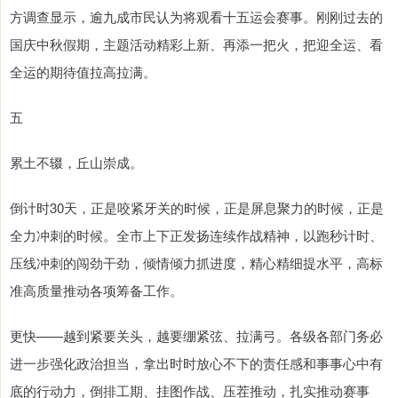
方调查显示，逾九成市民认为将观看十五运会赛事。刚刚过去的
国庆中秋假期，主题活动精彩上新、再添一把火，把迎全运、看
全运的期待值拉高拉满。
五
累土不辍，丘山崇成。
倒计时30天，正是咬紧牙关的时候，正是屏息聚力的时候，正是
全力冲刺的时候。全市上下正发扬连续作战精神，以跑秒计时、
压线冲刺的闯劲干劲，倾情倾力抓进度，精心精细提水平，高标
准高质量推动各项筹备工作。
更快——越到紧要关头，越要绷紧弦、拉满弓。各级各部门务必
进一步强化政治担当，拿出时时放心不下的责任感和事事心中有
底的行动力，倒排工期、挂图作战、压茬推动，扎实推动赛事