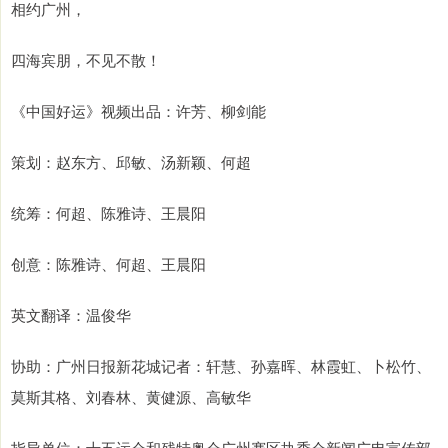
相约广州，
四海宾朋，不见不散！
《中国好运》视频出品：许芳、柳剑能
策划：赵东方、邱敏、汤新颖、何超
统筹：何超、陈雅诗、王晨阳
创意：陈雅诗、何超、王晨阳
英文翻译：温俊华
协助：广州日报新花城记者：轩慧、孙嘉晖、林霞虹、卜松竹、
莫斯其格、刘春林、黄健源、高敏华
指导单位：十五运会和残特奥会广州赛区执委会新闻广电宣传部