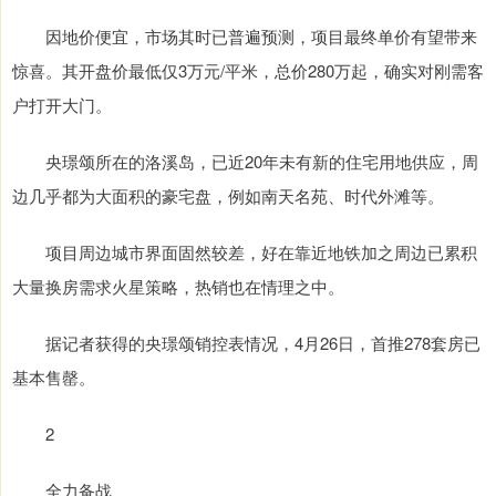
因地价便宜，市场其时已普遍预测，项目最终单价有望带来
惊喜。其开盘价最低仅3万元/平米，总价280万起，确实对刚需客
户打开大门。
央璟颂所在的洛溪岛，已近20年未有新的住宅用地供应，周
边几乎都为大面积的豪宅盘，例如南天名苑、时代外滩等。
项目周边城市界面固然较差，好在靠近地铁加之周边已累积
大量换房需求火星策略，热销也在情理之中。
据记者获得的央璟颂销控表情况，4月26日，首推278套房已
基本售罄。
2
全力备战