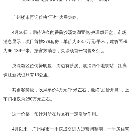
广州楼市再迎价格“王炸”火星策略。
4月26日，期待许久的番禺沙溪龙湖亚伦·央璟颂开盘。市场
消息显示，项目首推278套房，单价为3-3.7万元/平米，建筑面积
为95-139平米。据官方消息，央璟颂首开销售8亿元。
央璟颂区位优势明显，周边有沙溪、厦滘两个地铁站，距离
珠江新城也只有13公里。
其蓄客阶段，吹风单价4万元/平米左右，最终“底价开盘”，上
车门槛仅为280万元左右。
这一价格，预计对所在片区有一定引导作用。
4月以来，广州楼市一手房成交进入短暂调整期，一手房住宅