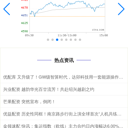
热点资讯
优配库 又升级了！GW级智算时代，达卯科技用一套能源操作系统重新定义算电协同
兴业配资 越韵华光百廿流芳！共赴绍兴越剧之约
芒果配资 突然宣布，倒闭！
优益配资 历史性同框！南京路步行街上演全球首次“人机共练瑜伽”
金领速配 快讯：集运指数（欧线）主力合约日内涨幅达6.00%，现报2118.0点