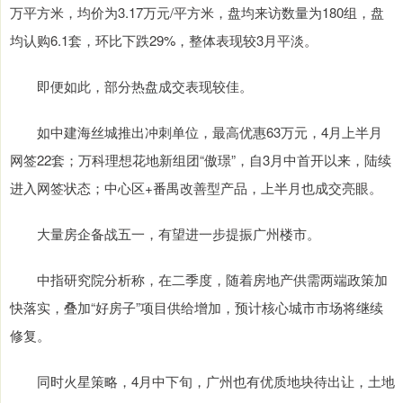
万平方米，均价为3.17万元/平方米，盘均来访数量为180组，盘
均认购6.1套，环比下跌29%，整体表现较3月平淡。
即便如此，部分热盘成交表现较佳。
如中建海丝城推出冲刺单位，最高优惠63万元，4月上半月
网签22套；万科理想花地新组团“傲璟”，自3月中首开以来，陆续
进入网签状态；中心区+番禺改善型产品，上半月也成交亮眼。
大量房企备战五一，有望进一步提振广州楼市。
中指研究院分析称，在二季度，随着房地产供需两端政策加
快落实，叠加“好房子”项目供给增加，预计核心城市市场将继续
修复。
同时火星策略，4月中下旬，广州也有优质地块待出让，土地