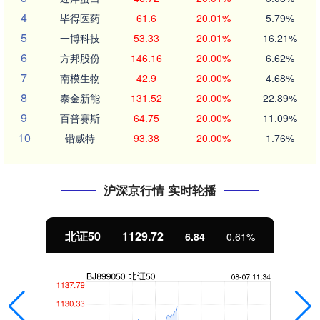
4
毕得医药
61.6
20.01%
5.79%
5
一博科技
53.33
20.01%
16.21%
6
方邦股份
146.16
20.00%
6.62%
7
南模生物
42.9
20.00%
4.68%
8
泰金新能
131.52
20.00%
22.89%
9
百普赛斯
64.75
20.00%
11.09%
10
锴威特
93.38
20.00%
1.76%
沪深京行情 实时轮播
北证50
1129.72
创
6.84
0.61%