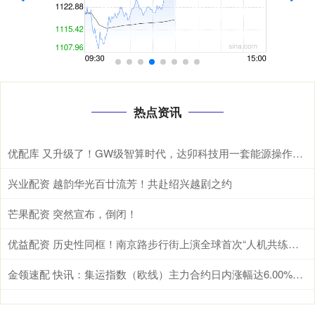
热点资讯
优配库 又升级了！GW级智算时代，达卯科技用一套能源操作系统重新定义算电协同
兴业配资 越韵华光百廿流芳！共赴绍兴越剧之约
芒果配资 突然宣布，倒闭！
优益配资 历史性同框！南京路步行街上演全球首次“人机共练瑜伽”
金领速配 快讯：集运指数（欧线）主力合约日内涨幅达6.00%，现报2118.0点