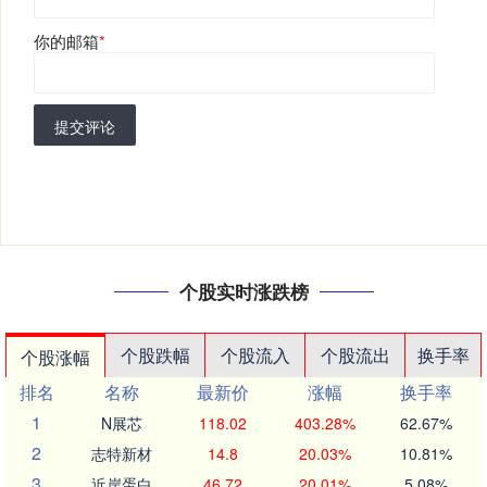
你的邮箱
*
提交评论
个股实时涨跌榜
个股跌幅
个股流入
个股流出
换手率
个股涨幅
排名
名称
最新价
涨幅
换手率
1
N展芯
118.02
403.28%
62.67%
2
志特新材
14.8
20.03%
10.81%
3
近岸蛋白
46.72
20.01%
5.08%