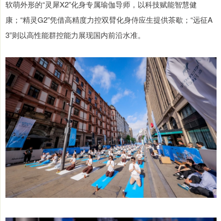
软萌外形的“灵犀X2”化身专属瑜伽导师，以科技赋能智慧健
康；“精灵G2”凭借高精度力控双臂化身侍应生提供茶歇；“远征A
3”则以高性能群控能力展现国内前沿水准。