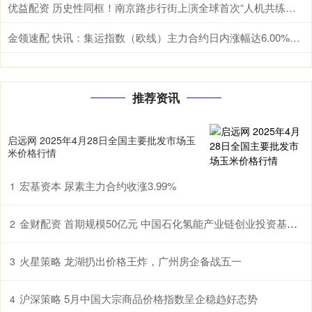
优益配资 历史性同框！南京路步行街上演全球首次“人机共练瑜伽”
金领速配 快讯：集运指数（欧线）主力合约日内涨幅达6.00%，现报2118.0点
推荐资讯
启远网 2025年4月28日全国主要批发市场玉
米价格行情
宏基资本 尿素主力合约收涨3.99%
1
金财配资 首期规模50亿元 中国石化氢能产业链创业投资基金设立
2
火星策略 龙湖扔出价格王炸，广州房企备战五一
3
沪深策略 5月中国大宗商品价格指数呈企稳趋好态势
4